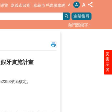
站導覽
嘉義市政府
嘉義市戶政服務網
進階搜尋
熱門關鍵字
災
害
置假牙實施計畫
示
警
52353號函核定。