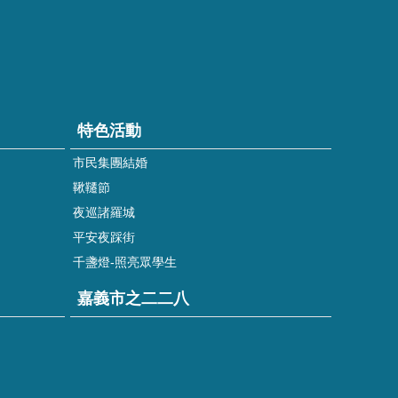
特色活動
市民集團結婚
鞦韆節
夜巡諸羅城
平安夜踩街
千盞燈-照亮眾學生
嘉義市之二二八