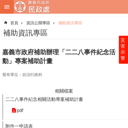
:::
跳到主要內容區塊
:::
進
階
首頁
資訊公開專區
補助資訊專區
搜
尋
補助資訊專區
災
害
嘉義市政府補助辦理「二二八事件紀念活
示
警
關
動」專案補助計畫
於
本
發布單位：自治行政科
處
最
相關檔案
新
二二八事件紀念相關活動專案補助計畫
消
息
pdf
業
務
附件一申請表