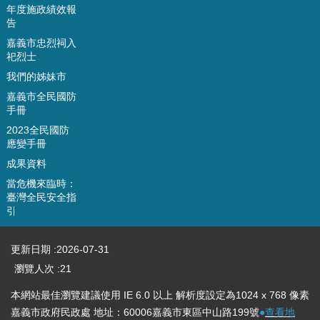
年度施政績效報
府
告
嘉
嘉義市忠烈祠入
義
祀烈士
市
我們的姊妹市
戶
嘉義市全民國防
政
手冊
服
務
2023全民國防
網
應變手冊
成果資料
資
當危機來臨時：
訊
臺灣全民安全指
安
引
全
政
更新日期
2026-07-31
策
瀏覽人次
21
隱
私
本網站最佳瀏覽建議使用 IE 6.0 以上 解析度設定為1024 x 768 像素
權
嘉義市政府民政處 地址：60006嘉義市東區中山路199號
●
查看地