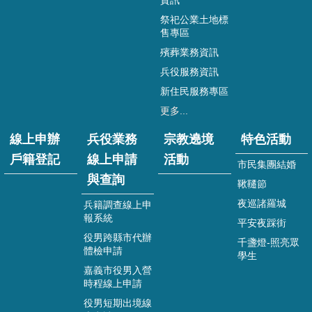
資訊
祭祀公業土地標
表
售專區
單
下
殯葬業務資訊
載
兵役服務資訊
相
新住民服務專區
關
更多...
法
令
線上申辦
兵役業務
宗教遶境
特色活動
戶籍登記
線上申請
活動
相
市民集團結婚
關
與查詢
鞦韆節
網
夜巡諸羅城
兵籍調查線上申
站
報系統
平安夜踩街
嘉
役男跨縣市代辦
千盞燈-照亮眾
義
體檢申請
學生
市
嘉義市役男入營
之
時程線上申請
二
役男短期出境線
二