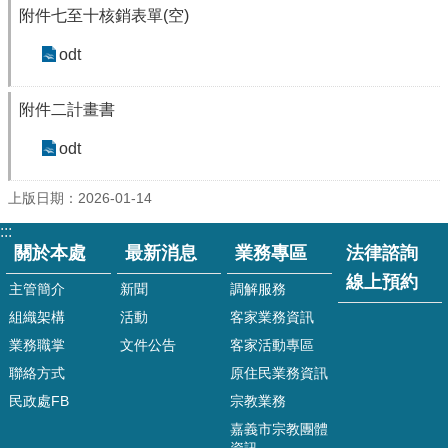
役
附件七至十核銷表單(空)
業
務
odt
線
上
附件二計畫書
申
請
odt
與
查
詢
上版日期：2026-01-14
:::
宗
關於本處
最新消息
業務專區
法律諮詢
教
遶
線上預約
主管簡介
新聞
調解服務
境
組織架構
活動
客家業務資訊
活
動
業務職掌
文件公告
客家活動專區
聯絡方式
原住民業務資訊
特
色
民政處FB
宗教業務
活
嘉義市宗教團體
動