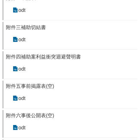
專
區
odt
法
律
附件三補助切結書
諮
odt
詢
線
上
附件四補助案利益衝突迴避聲明書
預
約
odt
線
上
附件五事前揭露表(空)
申
辦
odt
戶
籍
附件六事後公開表(空)
登
記
odt
兵