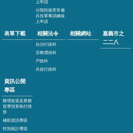
上申請
八
分階段接受常備
資
兵役軍事訓練線
訊
上申請
公
表單下載
相關法令
相關網站
嘉義市之
開
專
二二八
自治行政科
區
宗教禮俗科
回
戶政科
首
兵役行政科
頁
資訊公開
網
站
專區
導
辦理政策及業務
覽
宣導預算執行情
形
嘉
義
補助資訊專區
市
性別統計專區
政