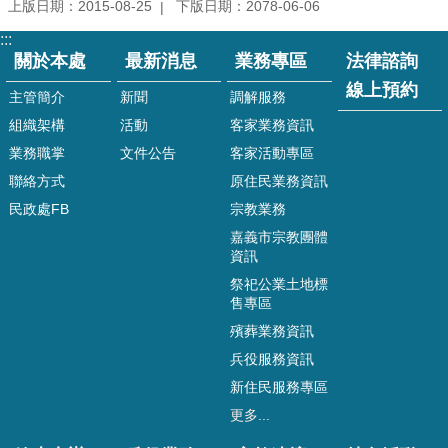
專
上版日期：2015-08-25
下版日期：2078-06-06
區
:::
關於本處
最新消息
業務專區
法律諮詢
法
律
線上預約
主管簡介
新聞
調解服務
諮
組織架構
活動
客家業務資訊
詢
線
業務職掌
文件公告
客家活動專區
上
聯絡方式
原住民業務資訊
預
民政處FB
宗教業務
約
嘉義市宗教團體
線
資訊
上
祭祀公業土地標
申
售專區
辦
殯葬業務資訊
戶
籍
兵役服務資訊
登
新住民服務專區
記
更多...
兵