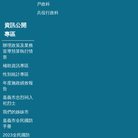
戶政科
表
兵役行政科
單
下
資訊公開
載
專區
相
辦理政策及業務
關
宣導預算執行情
法
形
令
補助資訊專區
相
性別統計專區
關
年度施政績效報
網
告
站
嘉義市忠烈祠入
嘉
祀烈士
義
我們的姊妹市
市
嘉義市全民國防
之
手冊
二
二
2023全民國防