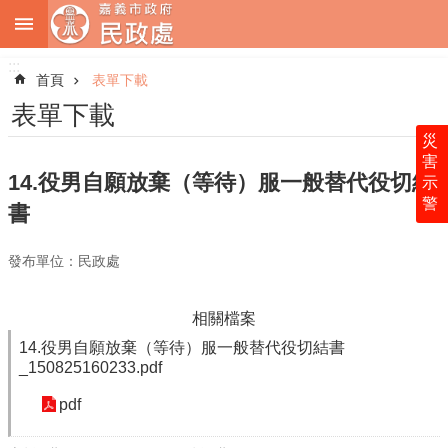
:::
跳到主要內容區塊
:::
進
階
首頁
表單下載
搜
尋
表單下載
災
害
14.役男自願放棄（等待）服一般替代役切結
示
警
關
書
於
本
發布單位：民政處
處
最
相關檔案
新
14.役男自願放棄（等待）服一般替代役切結書
消
_150825160233.pdf
息
pdf
業
務