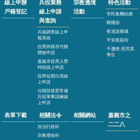
線上申辦
兵役業務
宗教遶境
特色活動
役
業
戶籍登記
線上申請
活動
市民集團結婚
務
與查詢
線
鞦韆節
上
夜巡諸羅城
兵籍調查線上申
申
報系統
平安夜踩街
請
役男跨縣市代辦
與
千盞燈-照亮眾
體檢申請
查
學生
詢
嘉義市役男入營
時程線上申請
宗
役男短期出境線
教
上申請
遶
分階段接受常備
境
兵役軍事訓練線
活
上申請
動
表單下載
相關法令
相關網站
嘉義市之
特
二二八
色
自治行政科
活
宗教禮俗科
動