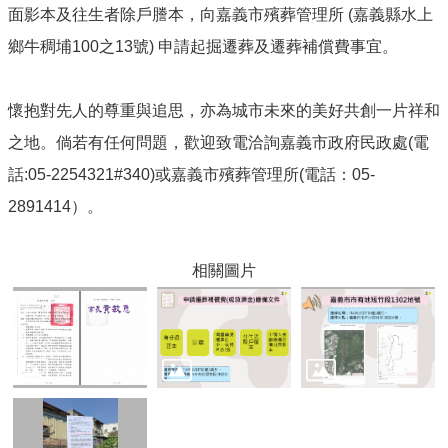
役
面影本及往生者除戶謄本，向嘉義市殯葬管理所 (嘉義縣水上
業
鄉牛稠埔100之13號) 申請起掘遷葬及遷葬補償費事宜。
務
線
上
懷抱對先人的尊重與追思，亦為城市未來的美好共創一片祥和
申
請
之地。倘若有任何問題，歡迎致電洽詢嘉義市政府民政處(電
與
話:05-2254321#340)或嘉義市殯葬管理所(電話：05-
查
詢
2891414）。
宗
教
相關圖片
遶
境
活
動
特
色
活
動