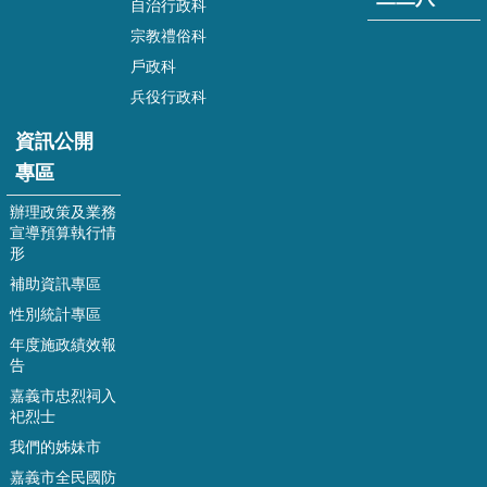
自治行政科
府
宗教禮俗科
嘉
戶政科
義
兵役行政科
市
戶
資訊公開
政
專區
服
務
辦理政策及業務
網
宣導預算執行情
形
資
補助資訊專區
訊
安
性別統計專區
全
年度施政績效報
政
告
策
嘉義市忠烈祠入
祀烈士
隱
私
我們的姊妹市
權
嘉義市全民國防