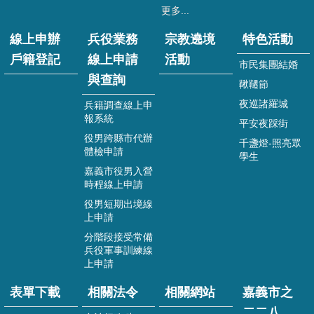
八
更多...
資
線上申辦
兵役業務
宗教遶境
特色活動
訊
戶籍登記
線上申請
活動
公
市民集團結婚
開
與查詢
鞦韆節
專
夜巡諸羅城
兵籍調查線上申
區
報系統
平安夜踩街
役男跨縣市代辦
回
千盞燈-照亮眾
體檢申請
首
學生
頁
嘉義市役男入營
時程線上申請
網
役男短期出境線
站
上申請
導
分階段接受常備
覽
兵役軍事訓練線
上申請
嘉
義
表單下載
相關法令
相關網站
嘉義市之
市
政
二二八