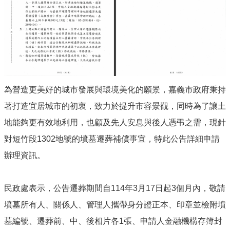
專
區
法
律
諮
詢
線
上
為營造更美好的城市發展與環境美化的願景，嘉義市政府秉持
預
著打造宜居城市的初衷，致力於提升市容景觀，同時為了讓土
約
地能夠更有效地利用，也顧及先人安息與後人憑弔之需，現針
線
上
對短竹段1302地號的墳墓遷葬補償事宜，特此公告詳細申請
申
辦理資訊。
辦
戶
籍
民政處表示，公告遷葬期間自114年3月17日起3個月內，敬請
登
記
墳墓所有人、關係人、管理人攜帶身分證正本、印章並檢附墳
墓編號、遷葬前、中、後相片各1張、申請人金融機構存簿封
兵