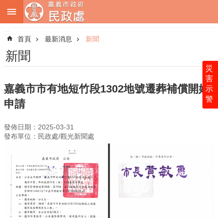
:::
跳到主要內容區塊
:::
進
階
首頁
最新消息
新聞
搜
尋
新聞
災
害
嘉義市市有地短竹段1302地號遷葬補償開始
示
警
關
申請
於
本
發佈日期：2025-03-31
處
發布單位：民政處/觀光新聞處
最
新
消
息
業
務