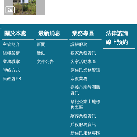
表
單
下
:::
載
關於本處
最新消息
業務專區
法律諮詢
相
線上預約
主管簡介
新聞
調解服務
關
法
組織架構
活動
客家業務資訊
令
業務職掌
文件公告
客家活動專區
聯絡方式
原住民業務資訊
相
關
民政處FB
宗教業務
網
嘉義市宗教團體
站
資訊
祭祀公業土地標
嘉
售專區
義
市
殯葬業務資訊
之
兵役服務資訊
二
新住民服務專區
二