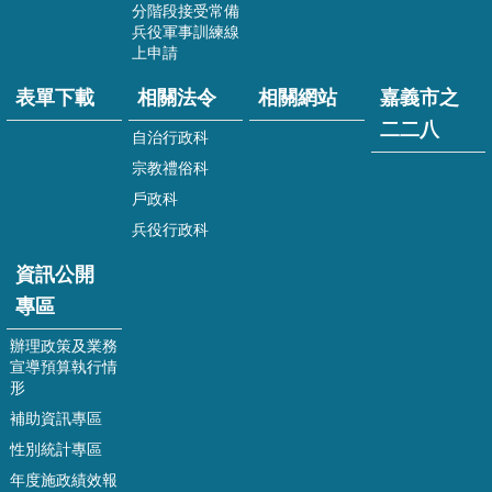
分階段接受常備
兵役軍事訓練線
表
上申請
單
下
表單下載
相關法令
相關網站
嘉義市之
載
二二八
自治行政科
相
關
宗教禮俗科
法
戶政科
令
兵役行政科
相
資訊公開
關
網
專區
站
辦理政策及業務
嘉
宣導預算執行情
形
義
市
補助資訊專區
之
性別統計專區
二
年度施政績效報
二