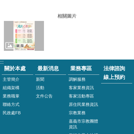
專
區
相關圖片
法
律
諮
詢
線
上
預
:::
約
關於本處
最新消息
業務專區
法律諮詢
線
線上預約
主管簡介
新聞
調解服務
上
申
組織架構
活動
客家業務資訊
辦
業務職掌
文件公告
客家活動專區
戶
聯絡方式
原住民業務資訊
籍
登
民政處FB
宗教業務
記
嘉義市宗教團體
資訊
兵