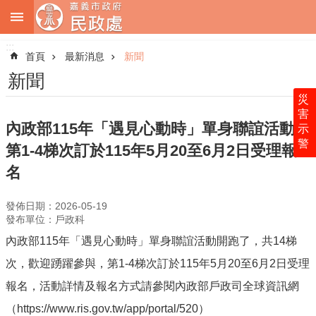
:::
跳到主要內容區塊
:::
進
階
首頁
最新消息
新聞
搜
尋
新聞
災
害
內政部115年「遇見心動時」單身聯誼活動，
示
警
關
第1-4梯次訂於115年5月20至6月2日受理報
於
名
本
處
發佈日期：2026-05-19
最
發布單位：戶政科
新
內政部115年「遇見心動時」單身聯誼活動開跑了，共14梯
消
次，歡迎踴躍參與，第1-4梯次訂於115年5月20至6月2日受理
息
報名，活動詳情及報名方式請參閱內政部戶政司全球資訊網
業
務
（https://www.ris.gov.tw/app/portal/520）