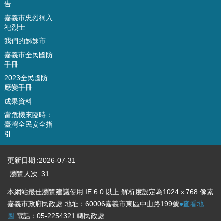
告
八
嘉義市忠烈祠入
資
祀烈士
訊
我們的姊妹市
公
嘉義市全民國防
開
手冊
專
區
2023全民國防
應變手冊
回
成果資料
首
當危機來臨時：
頁
臺灣全民安全指
引
網
站
導
更新日期
2026-07-31
覽
瀏覽人次
31
嘉
本網站最佳瀏覽建議使用 IE 6.0 以上 解析度設定為1024 x 768 像素
義
嘉義市政府民政處 地址：60006嘉義市東區中山路199號
●
查看地
市
圖
電話：05-2254321 轉民政處
政