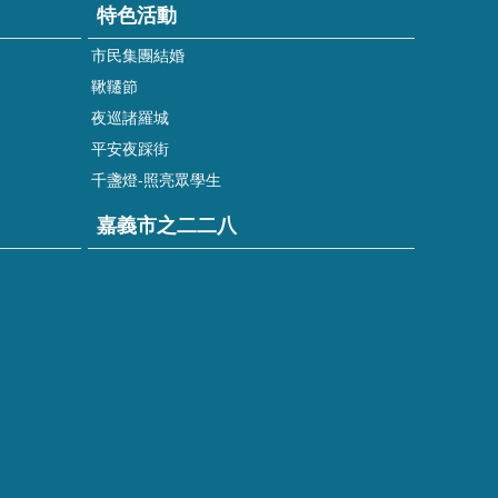
特色活動
市民集團結婚
鞦韆節
夜巡諸羅城
平安夜踩街
千盞燈-照亮眾學生
嘉義市之二二八