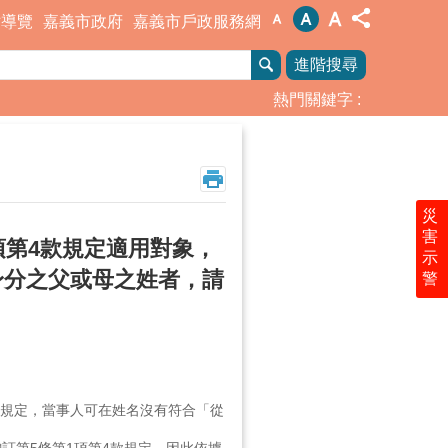
站導覽
嘉義市政府
嘉義市戶政服務網
進階搜尋
熱門關鍵字
災
害
項第4款規定適用對象，
示
身分之父或母之姓者，請
警
3項規定，當事人可在姓名沒有符合「從