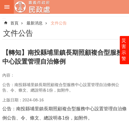
:::
跳到主要內容區塊
:::
進
階
首頁
最新消息
文件公告
搜
尋
文件公告
災
害
【轉知】南投縣埔里鎮長期照顧複合型服務
示
警
關
中心設置管理自治條例
於
本
內容：
處
公告：南投縣埔里鎮長期照顧複合型服務中心設置管理自治條例公
最
告、令、條文、總說明各1份，如附件。
新
上版日期：2024-08-16
消
息
公告：南投縣埔里鎮長期照顧複合型服務中心設置管理自治條
例公告、令、條文、總說明各1份，如附件。
業
務