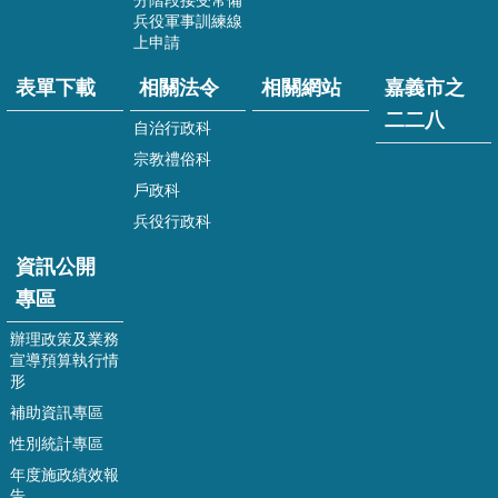
分階段接受常備
兵役軍事訓練線
表
上申請
單
下
表單下載
相關法令
相關網站
嘉義市之
載
二二八
自治行政科
相
宗教禮俗科
關
戶政科
法
令
兵役行政科
相
資訊公開
關
專區
網
站
辦理政策及業務
宣導預算執行情
嘉
形
義
補助資訊專區
市
之
性別統計專區
二
年度施政績效報
二
告