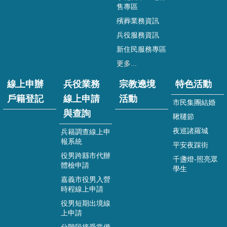
役
售專區
業
殯葬業務資訊
務
兵役服務資訊
線
上
新住民服務專區
申
更多...
請
與
線上申辦
兵役業務
宗教遶境
特色活動
查
戶籍登記
線上申請
活動
詢
市民集團結婚
與查詢
鞦韆節
宗
教
夜巡諸羅城
兵籍調查線上申
遶
報系統
平安夜踩街
境
役男跨縣市代辦
千盞燈-照亮眾
活
體檢申請
學生
動
嘉義市役男入營
時程線上申請
特
色
役男短期出境線
活
上申請
動