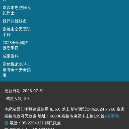
八
嘉義市忠烈祠入
祀烈士
資
訊
我們的姊妹市
公
嘉義市全民國防
開
手冊
專
2023全民國防
區
應變手冊
成果資料
回
首
當危機來臨時：
頁
臺灣全民安全指
引
網
站
更新日期
2026-07-31
導
覽
瀏覽人次
30
本網站最佳瀏覽建議使用 IE 6.0 以上 解析度設定為1024 x 768 像素
嘉
義
嘉義市政府民政處 地址：60006嘉義市東區中山路199號
●
查看地
市
圖
電話：05-2254321 轉民政處
政