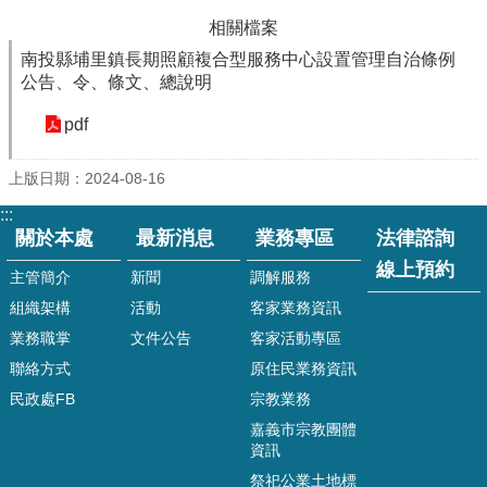
專
相關檔案
區
南投縣埔里鎮長期照顧複合型服務中心設置管理自治條例
法
公告、令、條文、總說明
律
諮
pdf
詢
線
上版日期：2024-08-16
上
預
:::
約
關於本處
最新消息
業務專區
法律諮詢
線上預約
線
主管簡介
新聞
調解服務
上
組織架構
活動
客家業務資訊
申
業務職掌
文件公告
客家活動專區
辦
戶
聯絡方式
原住民業務資訊
籍
民政處FB
宗教業務
登
嘉義市宗教團體
記
資訊
兵
祭祀公業土地標