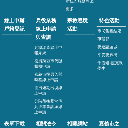
新住民服務專區
役
業
更多...
務
線
線上申辦
兵役業務
宗教遶境
特色活動
上
戶籍登記
線上申請
活動
市民集團結婚
申
與查詢
請
鞦韆節
與
夜巡諸羅城
兵籍調查線上申
查
報系統
平安夜踩街
詢
役男跨縣市代辦
千盞燈-照亮眾
體檢申請
宗
學生
教
嘉義市役男入營
遶
時程線上申請
境
役男短期出境線
活
上申請
動
分階段接受常備
兵役軍事訓練線
特
上申請
色
活
表單下載
相關法令
相關網站
嘉義市之
動