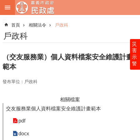
:::
跳到主要內容區塊
:::
進
階
首頁
相關法令
戶政科
搜
尋
戶政科
災
害
（交友服務業）個人資料檔案安全維護計畫
示
警
關
範本
於
本
發布單位：戶政科
處
最
相關檔案
新
交友服務業個人資料檔案安全維護計畫範本
消
息
pdf
業
docx
務