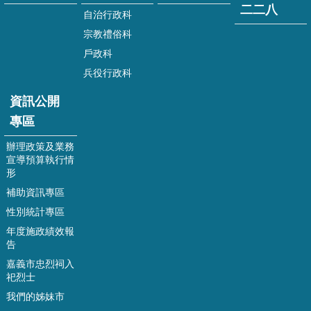
二二八
自治行政科
表
宗教禮俗科
單
下
戶政科
載
兵役行政科
相
資訊公開
關
法
專區
令
辦理政策及業務
宣導預算執行情
相
形
關
網
補助資訊專區
站
性別統計專區
嘉
年度施政績效報
告
義
市
嘉義市忠烈祠入
之
祀烈士
二
我們的姊妹市
二