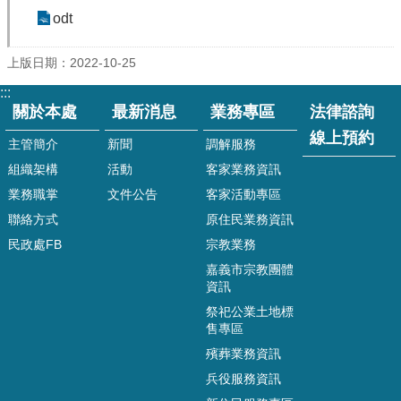
專
odt
區
法
上版日期：2022-10-25
律
:::
諮
關於本處
最新消息
業務專區
法律諮詢
詢
線
線上預約
主管簡介
新聞
調解服務
上
組織架構
活動
客家業務資訊
預
約
業務職掌
文件公告
客家活動專區
聯絡方式
原住民業務資訊
線
上
民政處FB
宗教業務
申
嘉義市宗教團體
辦
資訊
戶
祭祀公業土地標
籍
售專區
登
殯葬業務資訊
記
兵役服務資訊
兵